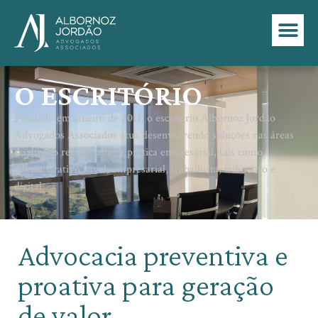
O ESCRITÓRIO
Fundado em janeiro de 2011, o escritório Albornoz Jordão
Advogados Associados atua desenvolvendo soluções nas áreas
do direito relacionadas à pratica empresarial, tais como
administrativo, cível, empresarial, trabalhista, tributário e
digital.
Advocacia preventiva e
proativa para geração
de valor