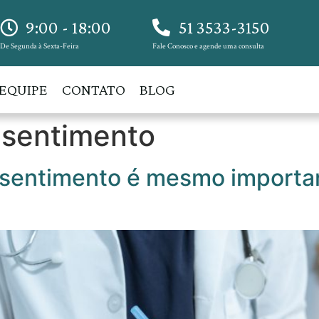
9:00 - 18:00
51 3533-3150
De Segunda à Sexta-Feira
Fale Conosco e agende uma consulta
EQUIPE
CONTATO
BLOG
nsentimento
onsentimento é mesmo importa